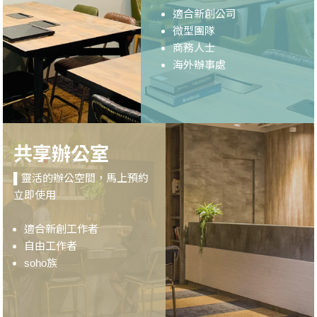
適合新創公司
微型團隊
商務人士
海外辦事處
共享辦公室
▌靈活的辦公空間，馬上預約
立即使用
適合新創工作者
自由工作者
soho族